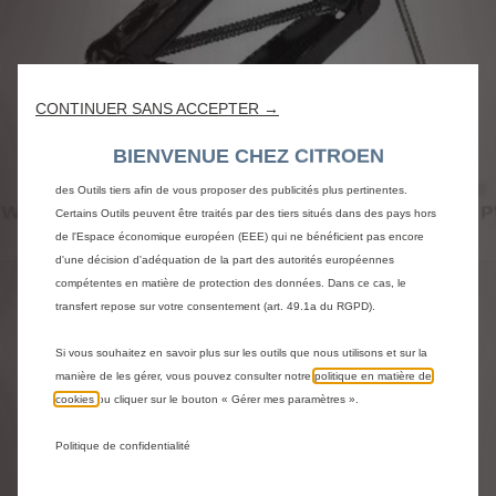
Nous utilisons des cookies et/ou d’autres outils de suivi (les « Outils ») afin
de vous garantir la meilleure expérience possible sur notre site web. Ils nous
permettent de vous fournir des fonctionnalités essentielles telles que la
sécurité, la gestion du réseau et l’accessibilité. Les Outils améliorent la
CONTINUER SANS ACCEPTER →
convivialité et les performances grâce à diverses fonctionnalités telles que la
reconnaissance de la langue et les résultats de recherche, et améliorent
BIENVENUE CHEZ CITROEN
ainsi ce que nous vous proposons. Notre site web peut également utiliser
des Outils tiers afin de vous proposer des publicités plus pertinentes.
Certains Outils peuvent être traités par des tiers situés dans des pays hors
Code
9842859680
de l'Espace économique européen (EEE) qui ne bénéficient pas encore
d'une décision d'adéquation de la part des autorités européennes
KIT OUTILLAGE - FORMAT
compétentes en matière de protection des données. Dans ce cas, le
BOITE
transfert repose sur votre consentement (art. 49.1a du RGPD).
Si vous souhaitez en savoir plus sur les outils que nous utilisons et sur la
42,00 €
TTC/unité
manière de les gérer, vous pouvez consulter notre
politique en matière de
P
cookies
ou cliquer sur le bouton « Gérer mes paramètres ».
r
-
+
Politique de confidentialité
i
Q
c
AJOUTER AU PANIER