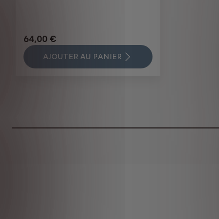
64,00 €
AJOUTER AU PANIER
Price
is
64,00
€