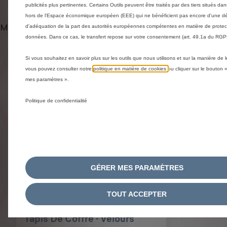
publicités plus pertinentes. Certains Outils peuvent être traités par des tiers situés da
:
t
hors de l'Espace économique européen (EEE) qui ne bénéficient pas encore d'une dé
1
é
Méthodes de livraison et retours
d'adéquation de la part des autorités européennes compétentes en matière de protec
données. Dans ce cas, le transfert repose sur votre consentement (art. 49.1a du RGP
Si vous souhaitez en savoir plus sur les outils que nous utilisons et sur la manière de l
Produits liés à cet article
vous pouvez consulter notre
politique en matière de cookies
ou cliquer sur le bouton 
You could be interested in these related products
mes paramètres ».
Politique de confidentialité
GÉRER MES PARAMÈTRES
TOUT ACCEPTER
Code 1698390980
Tapis De Coffre - Velours