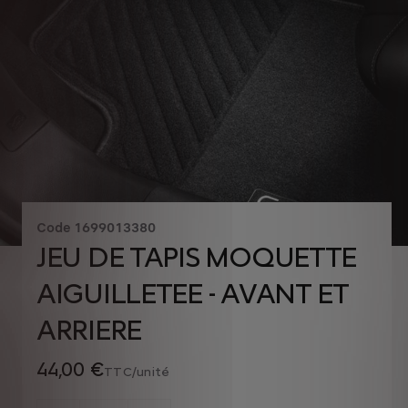
Code
1699013380
JEU DE TAPIS MOQUETTE
AIGUILLETEE - AVANT ET
ARRIERE
44,00 €
TTC/unité
P