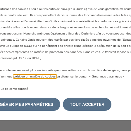
i
4
t
,
utilisons des cookies et/ou d’autres outils de suivi (les « Outils ») afin de vous garantir la meilleu
y
ble sur notre site web. Ils nous permettent de vous fournir des fonctionnalités essentielles telles q
0
 de sol ont été imaginés pour s'adapter parfaitement aux spécific
stion du réseau et l’accessibilité. Les Outils améliorent la convivialité et les performances grâce à 
u
0
excellente tenue au sol.
ionnalités telles que la reconnaissance de la langue et les résultats de recherche, et améliorent a
p
€
vous proposons. Notre site web peut également utiliser des Outils tiers afin de vous proposer des
d
T
pertinentes. Certains Outils peuvent être traités par des tiers situés dans des pays hors de l'Espa
a
T
mique européen (EEE) qui ne bénéficient pas encore d'une décision d'adéquation de la part des
t
C
éennes compétentes en matière de protection des données. Dans ce cas, le transfert repose sur
e
/
ntement (art. 49.1a du RGPD).
d
u
us souhaitez en savoir plus sur les outils que nous utilisons et sur la manière de les gérer, vous 
t
n
lter notre
politique en matière de cookies
ou cliquer sur le bouton « Gérer mes paramètres ».
o
i
:
t
ique de confidentialité
1
é
GÉRER MES PARAMÈTRES
TOUT ACCEPTER