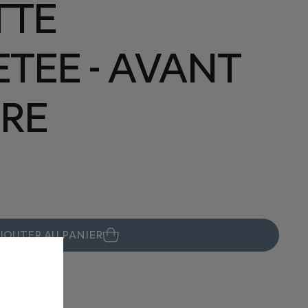
TE
ETEE - AVANT
ERE
JOUTER AU PANIER