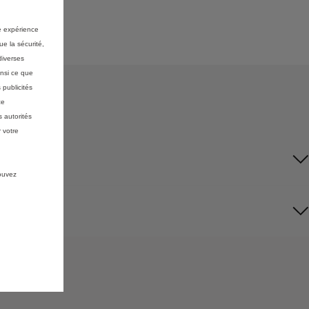
re expérience
ue la sécurité,
diverses
insi ce que
 publicités
ce
 autorités
 votre
pouvez