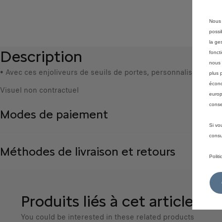
Nous 
possi
la ge
Description
fonct
nous 
• Avec ces enjoliveurs de seuils de portes, personnalisez et pr
plus 
écono
Visuel non contractuel
europ
conse
Modes de paiement
Si vo
consu
Méthodes de livraison et retours
Polit
Produits liés à cet article
You could be interested in these related products