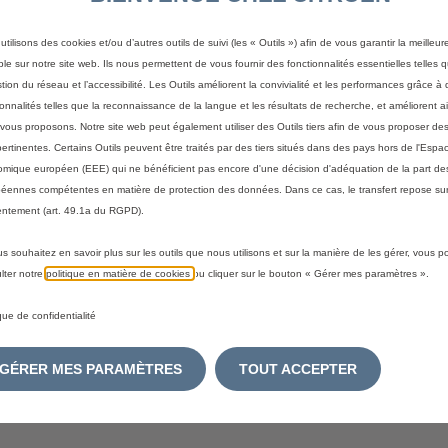
a
i
Livraison :
11/08
n
s
utilisons des cookies et/ou d’autres outils de suivi (les « Outils ») afin de vous garantir la meilleu
Paiement en plusieurs fois
t
6
ble sur notre site web. Ils nous permettent de vous fournir des fonctionnalités essentielles telles q
i
2
stion du réseau et l’accessibilité. Les Outils améliorent la convivialité et les performances grâce à 
t
,
ionnalités telles que la reconnaissance de la langue et les résultats de recherche, et améliorent a
y
7
vous proposons. Notre site web peut également utiliser des Outils tiers afin de vous proposer des
otégez votre véhicule des éraflures.
u
pertinentes. Certains Outils peuvent être traités par des tiers situés dans des pays hors de l'Espa
2
mique européen (EEE) qui ne bénéficient pas encore d'une décision d'adéquation de la part des
p
€
éennes compétentes en matière de protection des données. Dans ce cas, le transfert repose sur
d
T
ntement (art. 49.1a du RGPD).
a
T
t
C
us souhaitez en savoir plus sur les outils que nous utilisons et sur la manière de les gérer, vous 
e
/
lter notre
politique en matière de cookies
ou cliquer sur le bouton « Gérer mes paramètres ».
d
u
t
ique de confidentialité
n
o
i
:
t
GÉRER MES PARAMÈTRES
TOUT ACCEPTER
1
é