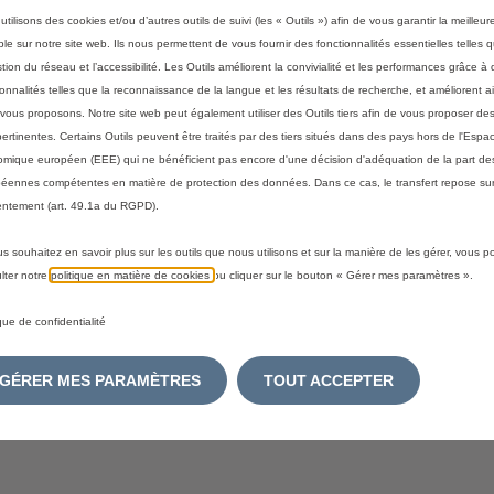
u
6
utilisons des cookies et/ou d’autres outils de suivi (les « Outils ») afin de vous garantir la meilleu
p
€
ble sur notre site web. Ils nous permettent de vous fournir des fonctionnalités essentielles telles q
des rayons solaires et évite une élévation de la température int
d
T
stion du réseau et l’accessibilité. Les Outils améliorent la convivialité et les performances grâce à 
érieurs.
a
T
ionnalités telles que la reconnaissance de la langue et les résultats de recherche, et améliorent a
t
C
vous proposons. Notre site web peut également utiliser des Outils tiers afin de vous proposer des
e
pertinentes. Certains Outils peuvent être traités par des tiers situés dans des pays hors de l'Espa
/
mique européen (EEE) qui ne bénéficient pas encore d'une décision d'adéquation de la part des
d
u
éennes compétentes en matière de protection des données. Dans ce cas, le transfert repose sur
t
n
ntement (art. 49.1a du RGPD).
o
i
:
t
us souhaitez en savoir plus sur les outils que nous utilisons et sur la manière de les gérer, vous 
1
é
lter notre
politique en matière de cookies
ou cliquer sur le bouton « Gérer mes paramètres ».
ique de confidentialité
GÉRER MES PARAMÈTRES
TOUT ACCEPTER