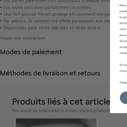
• Les stores pare-soleil sont spécifiques à chaque véhicule.
Nous 
• Vos vitres sont ainsi parfaitement occultées.
possi
• Leur fort pouvoir filtrant protège efficacement vos passagers 
la ge
• Par ailleurs, ils cachent vos effets personnels aux regards ext
fonct
• Disponibles pour vitres latérales et vitres arrière.
nous 
plus 
Visuel non contractuel
écono
europ
Modes de paiement
conse
Si vo
Méthodes de livraison et retours
consu
Polit
Produits liés à cet article
You could be interested in these related products