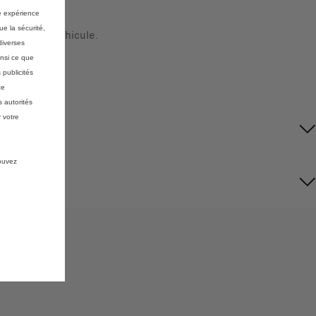
re expérience
ue la sécurité,
érieure du véhicule.
diverses
insi ce que
 publicités
ce
 autorités
 votre
pouvez