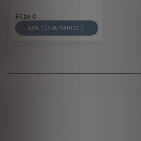
87,26 €
AJOUTER AU PANIER
Price
is
87,26
€