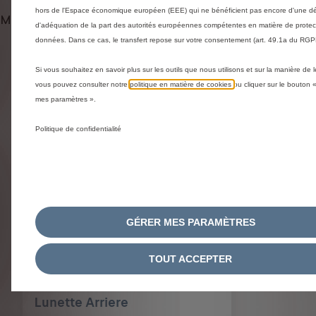
hors de l'Espace économique européen (EEE) qui ne bénéficient pas encore d'une dé
Méthodes de livraison et retours
d'adéquation de la part des autorités européennes compétentes en matière de protec
données. Dans ce cas, le transfert repose sur votre consentement (art. 49.1a du RGP
Produits liés à cet article
Si vous souhaitez en savoir plus sur les outils que nous utilisons et sur la manière de l
vous pouvez consulter notre
politique en matière de cookies
ou cliquer sur le bouton 
You could be interested in these related products
mes paramètres ».
Politique de confidentialité
GÉRER MES PARAMÈTRES
TOUT ACCEPTER
Code 1611267680
Store Pare-Soleil - De Vitre De
Lunette Arriere