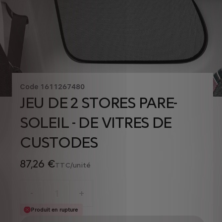
Code
1611267480
JEU DE 2 STORES PARE-
SOLEIL - DE VITRES DE
CUSTODES
87,26 €
TTC/unité
P
r
-
+
i
Produit en rupture
Q
c