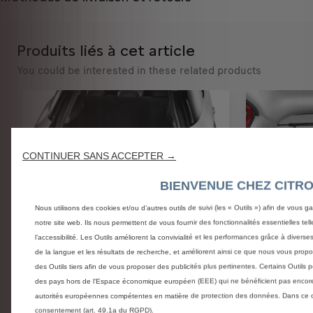
Produits liés à cet article
You could be interested in these related products
CONTINUER SANS ACCEPTER →
BIENVENUE CHEZ CITR
Nous utilisons des cookies et/ou d’autres outils de suivi (les « Outils ») afin de vous ga
notre site web. Ils nous permettent de vous fournir des fonctionnalités essentielles tell
l’accessibilité. Les Outils améliorent la convivialité et les performances grâce à divers
Code 1607075780
Code 161370
de la langue et les résultats de recherche, et améliorent ainsi ce que nous vous propo
Housse De Coffre
Grille Pa
des Outils tiers afin de vous proposer des publicités plus pertinentes. Certains Outils p
Plastiqu
des pays hors de l'Espace économique européen (EEE) qui ne bénéficient pas encore
autorités européennes compétentes en matière de protection des données. Dans ce cas
consentement (art. 49.1a du RGPD).