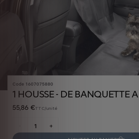
Code
1607075880
1 HOUSSE - DE BANQUETTE A
55,86 €
TTC/unité
P
r
-
+
i
Q
c