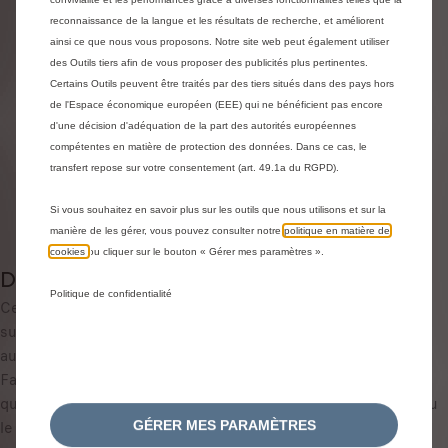
98,46 €
TTC/unité
reconnaissance de la langue et les résultats de recherche, et améliorent
P
ainsi ce que nous vous proposons. Notre site web peut également utiliser
des Outils tiers afin de vous proposer des publicités plus pertinentes.
r
-
+
Certains Outils peuvent être traités par des tiers situés dans des pays hors
i
de l'Espace économique européen (EEE) qui ne bénéficient pas encore
Derniers produits en stock !
Q
c
d'une décision d'adéquation de la part des autorités européennes
u
e
AJOUTER AU PANIER
compétentes en matière de protection des données. Dans ce cas, le
a
i
transfert repose sur votre consentement (art. 49.1a du RGPD).
n
s
Livraison :
14/08
t
9
Si vous souhaitez en savoir plus sur les outils que nous utilisons et sur la
Paiement en plusieurs fois
i
manière de les gérer, vous pouvez consulter notre
politique en matière de
8
cookies
ou cliquer sur le bouton « Gérer mes paramètres ».
t
,
Description
y
4
Politique de confidentialité
u
Ces aides à la traction textiles hivernales vous permettent de
6
p
surmonter temporairement les situations critiques en
€
d
augmentant la traction sur routes enneigées ou verglacées.
T
a
Fabriquées à partir de fibres spéciales, elles absorbent l'eau
T
t
qui se forme (due au soleil ou au frottement) entre la neige ou
C
e
le verglas et les pneus, offrant ainsi une traction
/
GÉRER MES PARAMÈTRES