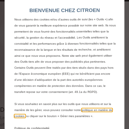
CHAÎNES À NEIGE
BIENVENUE CHEZ CITROEN
POLAIRE - ESSENTIEL 9
Nous utilisons des cookies et/ou d’autres outils de suivi (les « Outils ») afin
(TAILLE 070)
de vous garantir la meilleure expérience possible sur notre site web. Ils nous
permettent de vous fournir des fonctionnalités essentielles telles que la
sécurité, la gestion du réseau et l’accessibilité. Les Outils améliorent la
84,98 €
TTC/unité
convivialité et les performances grâce à diverses fonctionnalités telles que la
P
reconnaissance de la langue et les résultats de recherche, et améliorent
r
ainsi ce que nous vous proposons. Notre site web peut également utiliser
-
+
i
des Outils tiers afin de vous proposer des publicités plus pertinentes.
Q
Certains Outils peuvent être traités par des tiers situés dans des pays hors
c
AJOUTER AU PANIER
de l'Espace économique européen (EEE) qui ne bénéficient pas encore
u
e
d'une décision d'adéquation de la part des autorités européennes
a
i
Livraison :
12/08
compétentes en matière de protection des données. Dans ce cas, le
n
s
transfert repose sur votre consentement (art. 49.1a du RGPD).
Paiement en plusieurs fois
t
8
i
4
Si vous souhaitez en savoir plus sur les outils que nous utilisons et sur la
Description
t
,
manière de les gérer, vous pouvez consulter notre
politique en matière de
y
cookies
ou cliquer sur le bouton « Gérer mes paramètres ».
Les chaînes à neige traditionnelles POLAIRE ESSENTIEL 9
9
u
offrent un excellent rapport qualité-prix. Elles garantissent
8
Politique de confidentialité