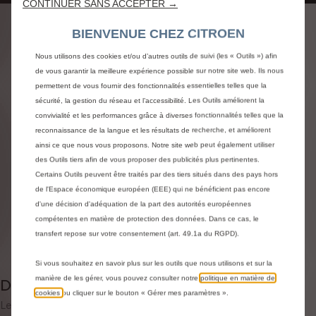
CONTINUER SANS ACCEPTER →
CHAÎNES À NEIGE
BIENVENUE CHEZ CITROEN
POLAIRE - ESSENTIEL 9
Nous utilisons des cookies et/ou d’autres outils de suivi (les « Outils ») afin
(TAILLE 100)
de vous garantir la meilleure expérience possible sur notre site web. Ils nous
permettent de vous fournir des fonctionnalités essentielles telles que la
116,18 €
TTC/unité
sécurité, la gestion du réseau et l’accessibilité. Les Outils améliorent la
convivialité et les performances grâce à diverses fonctionnalités telles que la
P
reconnaissance de la langue et les résultats de recherche, et améliorent
r
-
+
ainsi ce que nous vous proposons. Notre site web peut également utiliser
i
des Outils tiers afin de vous proposer des publicités plus pertinentes.
Derniers produits en stock !
Q
c
Certains Outils peuvent être traités par des tiers situés dans des pays hors
u
e
AJOUTER AU PANIER
de l'Espace économique européen (EEE) qui ne bénéficient pas encore
a
i
d'une décision d'adéquation de la part des autorités européennes
n
s
compétentes en matière de protection des données. Dans ce cas, le
Livraison :
13/08
t
transfert repose sur votre consentement (art. 49.1a du RGPD).
1
Paiement en plusieurs fois
i
1
Si vous souhaitez en savoir plus sur les outils que nous utilisons et sur la
t
6
manière de les gérer, vous pouvez consulter notre
politique en matière de
Description
y
,
cookies
ou cliquer sur le bouton « Gérer mes paramètres ».
u
Les chaînes à neige traditionnelles POLAIRE ESSENTIEL 9
1