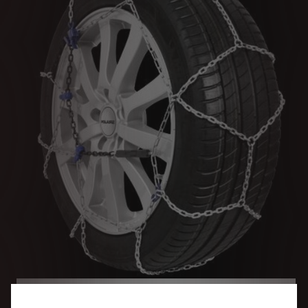
Code
6501940780