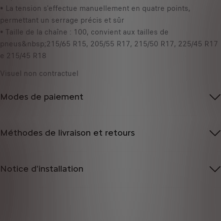
• La tension s'effectue manuellement en quatre points,
permettant un serrage précis et sûr
• Taille de la chaîne : 100, convient aux tailles de
pneus&nbsp;215/65 R15, 205/55 R17, 215/50 R17, 225/45 R17
e 215/45 R18
Visuel non contractuel
Modes de paiement
Méthodes de livraison et retours
Notice d'installation