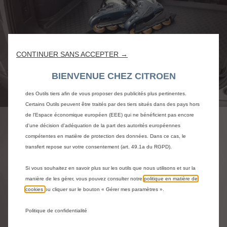
Nous utilisons des cookies et/ou d’autres outils de suivi (les « Outils ») afin
de vous garantir la meilleure expérience possible sur notre site web. Ils nous
permettent de vous fournir des fonctionnalités essentielles telles que la
sécurité, la gestion du réseau et l’accessibilité. Les Outils améliorent la
CONTINUER SANS ACCEPTER →
convivialité et les performances grâce à diverses fonctionnalités telles que la
reconnaissance de la langue et les résultats de recherche, et améliorent
BIENVENUE CHEZ CITROEN
ainsi ce que nous vous proposons. Notre site web peut également utiliser
des Outils tiers afin de vous proposer des publicités plus pertinentes.
Code
942499
Certains Outils peuvent être traités par des tiers situés dans des pays hors
BAC DE COFFRE -
de l'Espace économique européen (EEE) qui ne bénéficient pas encore
d'une décision d'adéquation de la part des autorités européennes
THERMOFORME
compétentes en matière de protection des données. Dans ce cas, le
transfert repose sur votre consentement (art. 49.1a du RGPD).
107,40 €
TTC/unité
P
Si vous souhaitez en savoir plus sur les outils que nous utilisons et sur la
manière de les gérer, vous pouvez consulter notre
politique en matière de
r
-
+
cookies
ou cliquer sur le bouton « Gérer mes paramètres ».
i
Produit en rupture
Q
c
Politique de confidentialité
u
e
AJOUTER AU PANIER