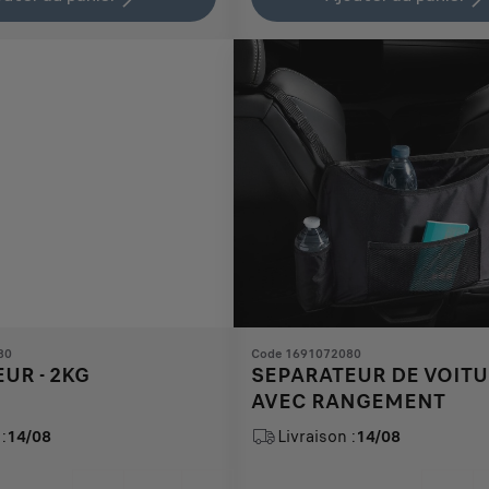
35,53
to:
€
1
80
Code 1691072080
UR - 2KG
SEPARATEUR DE VOIT
AVEC RANGEMENT
:
14/08
Livraison :
14/08