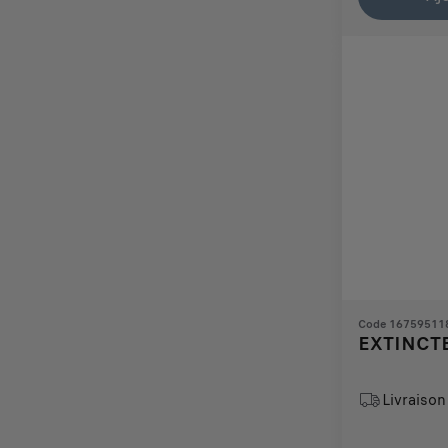
157,76
to:
€
1
Code 16759511
EXTINCTE
Livraison 