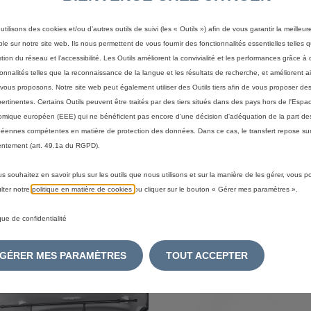
utilisons des cookies et/ou d’autres outils de suivi (les « Outils ») afin de vous garantir la meilleu
ble sur notre site web. Ils nous permettent de vous fournir des fonctionnalités essentielles telles q
stion du réseau et l’accessibilité. Les Outils améliorent la convivialité et les performances grâce à 
ionnalités telles que la reconnaissance de la langue et les résultats de recherche, et améliorent a
vous proposons. Notre site web peut également utiliser des Outils tiers afin de vous proposer des
pertinentes. Certains Outils peuvent être traités par des tiers situés dans des pays hors de l'Espa
80
Code 1628560880
mique européen (EEE) qui ne bénéficient pas encore d'une décision d'adéquation de la part des
ECOURS ET
SUPPORT EXTINCTEUR
éennes compétentes en matière de protection des données. Dans ce cas, le transfert repose sur
SATION
ntement (art. 49.1a du RGPD).
:
14/08
Livraison :
14/08
us souhaitez en savoir plus sur les outils que nous utilisons et sur la manière de les gérer, vous 
lter notre
politique en matière de cookies
ou cliquer sur le bouton « Gérer mes paramètres ».
16,24
€
-
+
-
ique de confidentialité
Price
Quantity
is
updated
outer au panier
Ajouter au panier
GÉRER MES PARAMÈTRES
TOUT ACCEPTER
16,24
to:
€
1