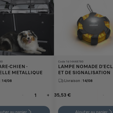
80
Code 1614448780
ARE-CHIEN -
LAMPE NOMADE D’ECL
ELLE METALLIQUE
ET DE SIGNALISATION
:
14/08
Livraison :
14/08
35,53
€
-
+
-
Price
Quantity
is
updated
outer au panier
Ajouter au panier