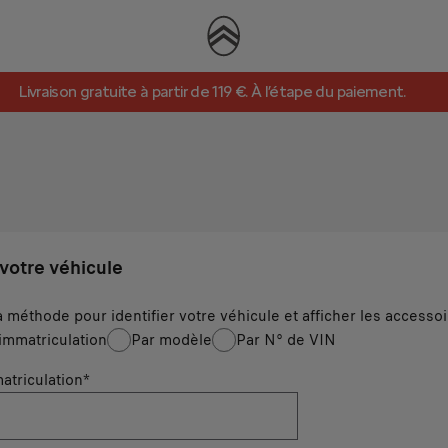
Livraison gratuite à partir de 119 €. À l’étape du paiement.
 votre véhicule
a méthode pour identifier votre véhicule et afficher les accesso
immatriculation
Par modèle
Par N° de VIN
atriculation
*