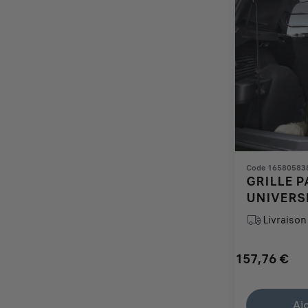
Code 16580583
GRILLE P
UNIVERS
Livraison 
157,76
€
Price
Quantity
is
updated
Aj