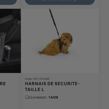
228,66
to:
€
1
Code 1691101680
URE
HARNAIS DE SECURITE -
TAILLE L
Livraison :
14/08