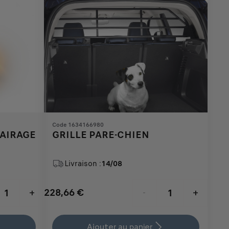
Code 1634166980
AIRAGE
GRILLE PARE-CHIEN
Livraison :
14/08
228,66
€
+
-
+
Price
Quantity
is
updated
Ajouter au panier