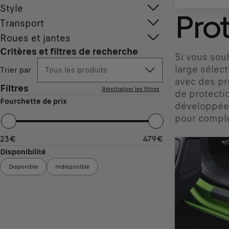
Style
Pro
Transport
Roues et jantes
Critères et filtres de recherche
Si vous sou
large sélec
Trier par
Tous les produits
avec des pr
Filtres
Réinitialiser les filtres
de protecti
Fourchette de prix
développée 
pour complé
23
€
479
€
Disponibilité
Disponible
Indisponible