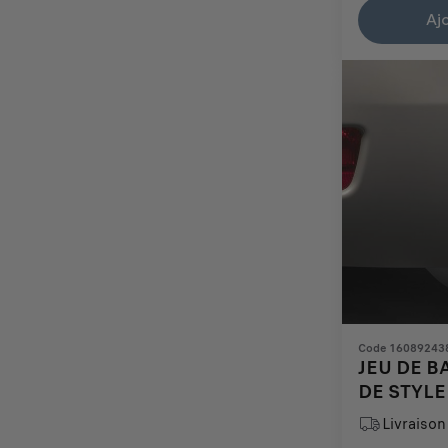
is
updated
Aj
78,36
to:
€
1
Code 16089243
JEU DE B
DE STYLE
Livraison 