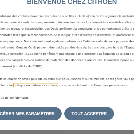
BIENVENUE CHEZ CITROEN
utilisons des cookies et/ou d’autres outils de suivi (les « Outils ») afin de vous garantir la meilleu
ble sur notre site web. Ils nous permettent de vous fournir des fonctionnalités essentielles telles q
stion du réseau et l’accessibilité. Les Outils améliorent la convivialité et les performances grâce à 
ionnalités telles que la reconnaissance de la langue et les résultats de recherche, et améliorent a
vous proposons. Notre site web peut également utiliser des Outils tiers afin de vous proposer des
pertinentes. Certains Outils peuvent être traités par des tiers situés dans des pays hors de l'Espa
mique européen (EEE) qui ne bénéficient pas encore d'une décision d'adéquation de la part des
80
Code 1667848280
AVETTES AVANT
HOUSSE - DE BANQUET
éennes compétentes en matière de protection des données. Dans ce cas, le transfert repose sur
ntement (art. 49.1a du RGPD).
ARRIERE
:
13/08
Livraison :
13/08
us souhaitez en savoir plus sur les outils que nous utilisons et sur la manière de les gérer, vous 
lter notre
politique en matière de cookies
ou cliquer sur le bouton « Gérer mes paramètres ».
117,05
€
-
+
-
ique de confidentialité
Price
Quantity
GÉRER MES PARAMÈTRES
TOUT ACCEPTER
is
updated
outer au panier
Ajouter au panier
117,05
to:
€
1