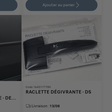
is
updated
Ajouter au panier
47,76
to:
€
1
Code 1643177780
RACLETTE DÉGIVRANTE - DS
 - DE
IERE
Livraison :
13/08