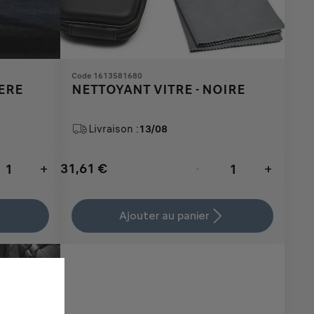
Code 1613581680
IERE
NETTOYANT VITRE - NOIRE
Livraison :
13/08
31,61
€
+
-
+
Price
Quantity
is
updated
Ajouter au panier
31,61
to:
€
1