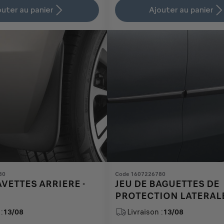
is
updated
outer au panier
Ajouter au panier
37,07
to:
€
1
80
Code 1607226780
AVETTES ARRIERE -
JEU DE BAGUETTES DE
PROTECTION LATERALE
PORTES AVANT ET ARR
:
13/08
Livraison :
13/08