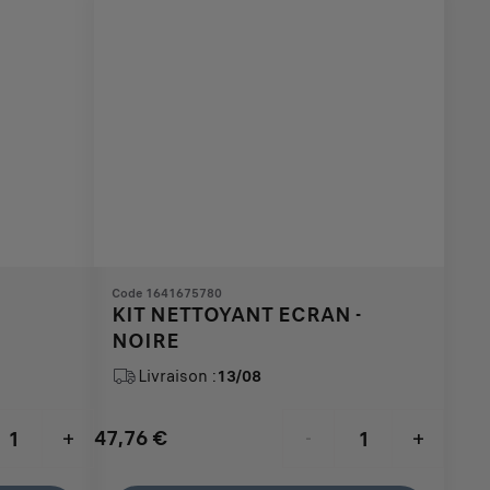
Code 1641675780
KIT NETTOYANT ECRAN -
NOIRE
Livraison :
13/08
47,76
€
+
-
+
Price
Quantity