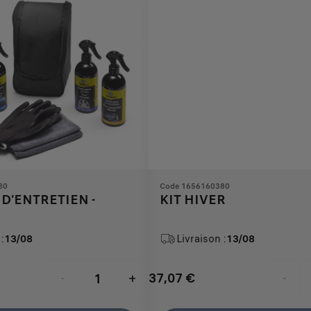
80
Code 1656160380
D’ENTRETIEN -
KIT HIVER
:
13/08
Livraison :
13/08
37,07
€
-
+
-
Price
Quantity