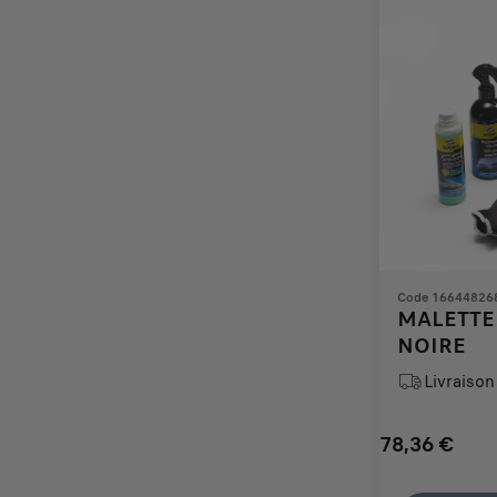
Code 16644826
MALETTE 
NOIRE
Livraison 
78,36
€
Price
Quantity