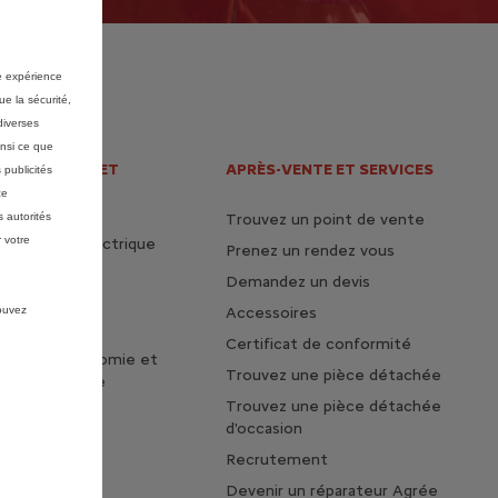
re expérience
ue la sécurité,
diverses
insi ce que
 ÉLECTRIQUE ET
APRÈS-VENTE ET SERVICES
 publicités
ce
Trouvez un point de vente
 autorités
 votre
 la vie en électrique
Prenez un rendez vous
tages du 100%
Demandez un devis
e
Accessoires
pouvez
otre voiture
Certificat de conformité
z votre autonomie et
Trouvez une pièce détachée
de vie de votre
Trouvez une pièce détachée
d'occasion
Recrutement
Devenir un réparateur Agrée