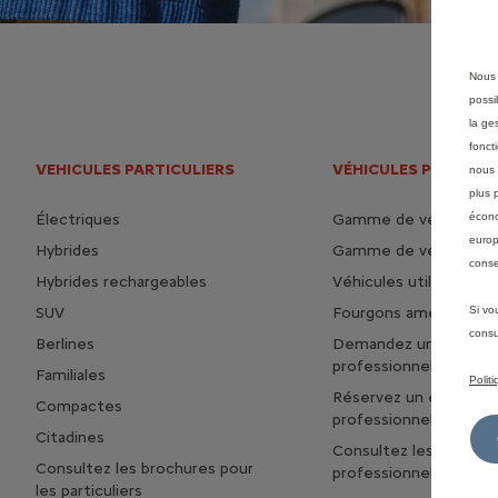
Nous 
possi
la ge
fonct
VEHICULES PARTICULIERS
VÉHICULES PROFESS
nous 
plus 
Électriques
Gamme de véhicules 
écono
europ
Hybrides
Gamme de véhicules ut
conse
Hybrides rechargeables
Véhicules utilitaires é
SUV
Fourgons aménagés
Si vo
consu
Berlines
Demandez une offre
professionnelle
Familiales
Polit
Réservez un essai
Compactes
professionnel
Citadines
Consultez les brochur
Consultez les brochures pour
professionnelles
les particuliers