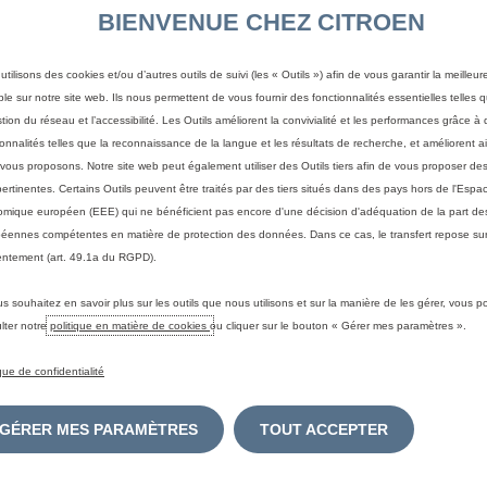
BIENVENUE CHEZ CITROEN
utilisons des cookies et/ou d’autres outils de suivi (les « Outils ») afin de vous garantir la meilleu
ble sur notre site web. Ils nous permettent de vous fournir des fonctionnalités essentielles telles q
stion du réseau et l’accessibilité. Les Outils améliorent la convivialité et les performances grâce à 
ionnalités telles que la reconnaissance de la langue et les résultats de recherche, et améliorent a
IONNELS
TROUVER MA VOITURE
UNIVERS
vous proposons. Notre site web peut également utiliser des Outils tiers afin de vous proposer des
HYBRIDE
pertinentes. Certains Outils peuvent être traités par des tiers situés dans des pays hors de l'Espa
Business
Configurez votre voiture
mique européen (EEE) qui ne bénéficient pas encore d'une décision d'adéquation de la part des
éennes compétentes en matière de protection des données. Dans ce cas, le transfert repose sur
Découvrez
ilitaires
Configurez votre véhicule
ntement (art. 49.1a du RGPD).
utilitaire
Les avan
lectriques
électriqu
Commandez en ligne
us souhaitez en savoir plus sur les outils que nous utilisons et sur la manière de les gérer, vous 
Chargez v
Véhicules neufs en stock
lter notre
politique en matière de cookies
ou cliquer sur le bouton « Gérer mes paramètres ».
Maximise
Véhicules utilitaires en stock
la durée 
ique de confidentialité
Véhicules d'occasion en stock
batterie
Reprise
Lexique
GÉRER MES PARAMÈTRES
TOUT ACCEPTER
es
Réservez un essai
Demandez une offre