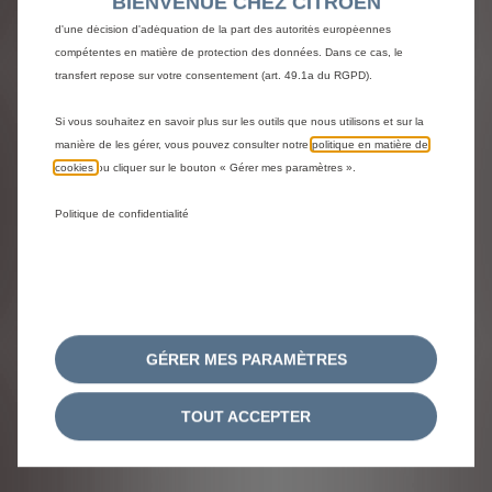
BIENVENUE CHEZ CITROEN
support@shop-citroen.fr
de l'Espace économique européen (EEE) qui ne bénéficient pas encore
d'une décision d'adéquation de la part des autorités européennes
compétentes en matière de protection des données. Dans ce cas, le
transfert repose sur votre consentement (art. 49.1a du RGPD).
Si vous souhaitez en savoir plus sur les outils que nous utilisons et sur la
manière de les gérer, vous pouvez consulter notre
politique en matière de
cookies
ou cliquer sur le bouton « Gérer mes paramètres ».
Politique de confidentialité
GÉRER MES PARAMÈTRES
TOUT ACCEPTER