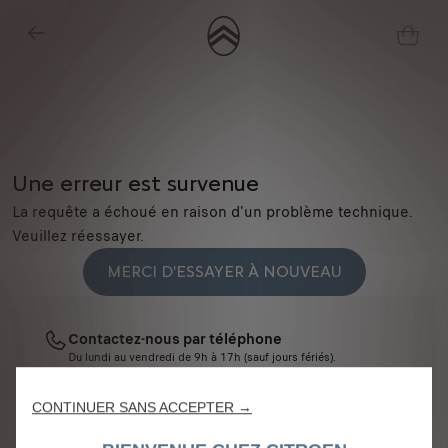
Une erreur est survenue
La requête a échoué en raison d'un problème technique.
Veuillez réessayer.
Nous utilisons des cookies et/ou d’autres outils de suivi (les « Outils ») afin
MERCI D'ESSAYER À NOUVEAU
de vous garantir la meilleure expérience possible sur notre site web. Ils nous
permettent de vous fournir des fonctionnalités essentielles telles que la
sécurité, la gestion du réseau et l’accessibilité. Les Outils améliorent la
Contactez-nous par téléphone
convivialité et les performances grâce à diverses fonctionnalités telles que la
Du lundi au vendredi de 9h à 17h (sauf jours fériés).
reconnaissance de la langue et les résultats de recherche, et améliorent
04 84 31 44 71
ainsi ce que nous vous proposons. Notre site web peut également utiliser
CONTINUER SANS ACCEPTER →
des Outils tiers afin de vous proposer des publicités plus pertinentes.
Contactez-nous par email
Certains Outils peuvent être traités par des tiers situés dans des pays hors