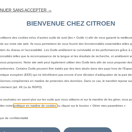
NUER SANS ACCEPTER →
BIENVENUE CHEZ CITROEN
utilisons des cookies et/ou d’autres outils de suivi (les « Outils ») afin de vous garantir la meilleu
ble sur notre site web. Ils nous permettent de vous fournir des fonctionnalités essentielles telles q
stion du réseau et l’accessibilité. Les Outils améliorent la convivialité et les performances grâce à 
ionnalités telles que la reconnaissance de la langue et les résultats de recherche, et améliorent a
vous proposons. Notre site web peut également utiliser des Outils tiers afin de vous proposer des
pertinentes. Certains Outils peuvent être traités par des tiers situés dans des pays hors de l'Espa
mique européen (EEE) qui ne bénéficient pas encore d'une décision d'adéquation de la part des
éennes compétentes en matière de protection des données. Dans ce cas, le transfert repose sur
ntement (art. 49.1a du RGPD).
us souhaitez en savoir plus sur les outils que nous utilisons et sur la manière de les gérer, vous 
 votre véhicule
lter notre
politique en matière de cookies
ou cliquer sur le bouton « Gérer mes paramètres ».
a méthode pour identifier votre véhicule et afficher les accesso
ique de confidentialité
immatriculation
Par modèle
Par N° de VIN