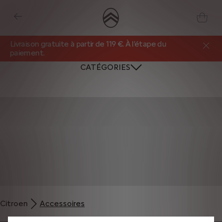
Livraison gratuite à partir de 119 €. À l’étape du
paiement.
CATÉGORIES
Nous utilisons des cookies et/ou d’autres outils de suivi (les « Outils ») afin
de vous garantir la meilleure expérience possible sur notre site web. Ils nous
Citroen
Accessoires
permettent de vous fournir des fonctionnalités essentielles telles que la
sécurité, la gestion du réseau et l’accessibilité. Les Outils améliorent la