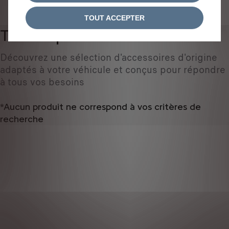
IDENTIFIEZ VOTRE VÉHICULE
TOUT ACCEPTER
Tous les produits
0
Découvrez une sélection d'accessoires d'origine
adaptés à votre véhicule et conçus pour répondre
à tous vos besoins
*Aucun produit ne correspond à vos critères de
recherche