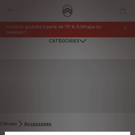
Livraison gratuite à partir de 119 €. À l’étape du
paiement.
CATÉGORIES
Nous utilisons des cookies et/ou d’autres outils de suivi (les « Outils ») afin
de vous garantir la meilleure expérience possible sur notre site web. Ils nous
Citroen
Accessoires
permettent de vous fournir des fonctionnalités essentielles telles que la
sécurité, la gestion du réseau et l’accessibilité. Les Outils améliorent la