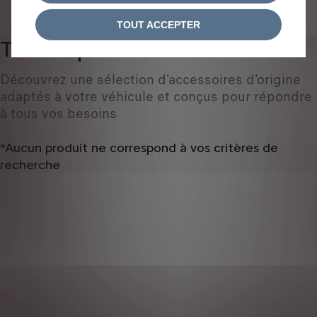
IDENTIFIEZ VOTRE VÉHICULE
TOUT ACCEPTER
Tous les produits
0
Découvrez une sélection d'accessoires d'origine
adaptés à votre véhicule et conçus pour répondre
à tous vos besoins
*Aucun produit ne correspond à vos critères de
recherche