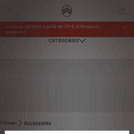
Livraison gratuite à partir de 119 €. À l’étape du
paiement.
CATÉGORIES
Nous utilisons des cookies et/ou d’autres outils de suivi (les « Outils ») afin
de vous garantir la meilleure expérience possible sur notre site web. Ils nous
Citroen
Accessoires
permettent de vous fournir des fonctionnalités essentielles telles que la
sécurité, la gestion du réseau et l’accessibilité. Les Outils améliorent la