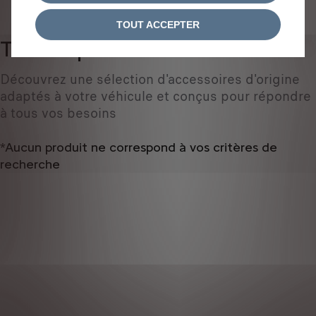
IDENTIFIEZ VOTRE VÉHICULE
TOUT ACCEPTER
Tous les produits
0
Découvrez une sélection d'accessoires d'origine
adaptés à votre véhicule et conçus pour répondre
à tous vos besoins
*Aucun produit ne correspond à vos critères de
recherche