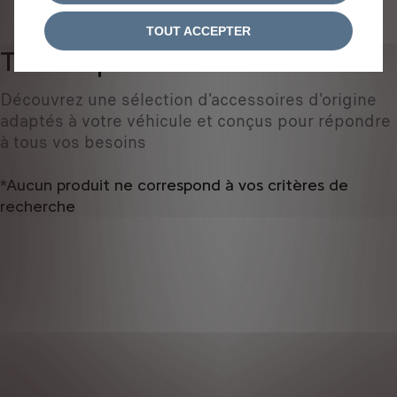
IDENTIFIEZ VOTRE VÉHICULE
TOUT ACCEPTER
Tous les produits
0
Découvrez une sélection d'accessoires d'origine
adaptés à votre véhicule et conçus pour répondre
à tous vos besoins
*Aucun produit ne correspond à vos critères de
recherche