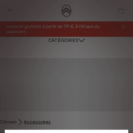
Livraison gratuite à partir de 119 €. À l’étape du
paiement.
CATÉGORIES
Nous utilisons des cookies et/ou d’autres outils de suivi (les « Outils ») afin
de vous garantir la meilleure expérience possible sur notre site web. Ils nous
Citroen
Accessoires
permettent de vous fournir des fonctionnalités essentielles telles que la
sécurité, la gestion du réseau et l’accessibilité. Les Outils améliorent la