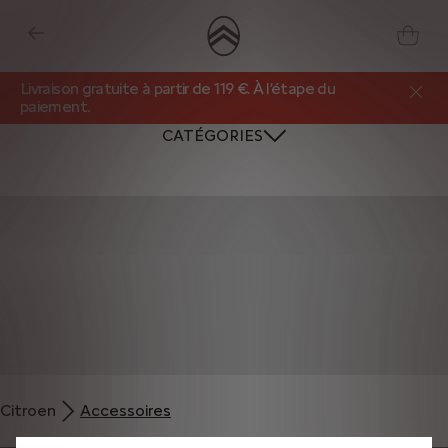
Livraison gratuite à partir de 119 €. À l’étape du
paiement.
CATÉGORIES
Nous utilisons des cookies et/ou d’autres outils de suivi (les « Outils ») afin
de vous garantir la meilleure expérience possible sur notre site web. Ils nous
Citroen
Accessoires
permettent de vous fournir des fonctionnalités essentielles telles que la
sécurité, la gestion du réseau et l’accessibilité. Les Outils améliorent la