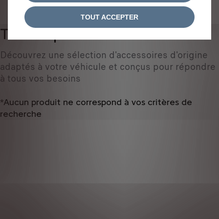
IDENTIFIEZ VOTRE VÉHICULE
TOUT ACCEPTER
Tous les produits
0
Découvrez une sélection d'accessoires d'origine
adaptés à votre véhicule et conçus pour répondre
à tous vos besoins
*Aucun produit ne correspond à vos critères de
recherche