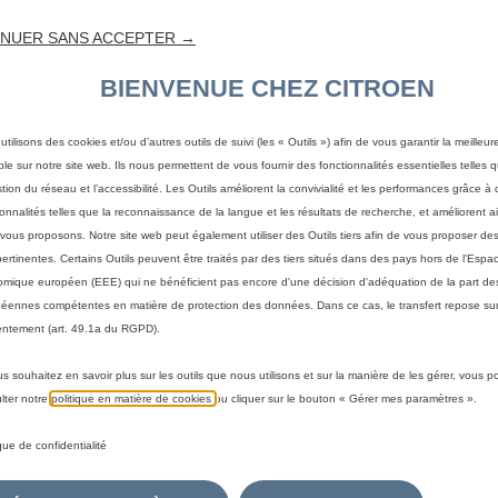
NUER SANS ACCEPTER →
BIENVENUE CHEZ CITROEN
utilisons des cookies et/ou d’autres outils de suivi (les « Outils ») afin de vous garantir la meilleu
ble sur notre site web. Ils nous permettent de vous fournir des fonctionnalités essentielles telles q
stion du réseau et l’accessibilité. Les Outils améliorent la convivialité et les performances grâce à 
ionnalités telles que la reconnaissance de la langue et les résultats de recherche, et améliorent a
vous proposons. Notre site web peut également utiliser des Outils tiers afin de vous proposer des
pertinentes. Certains Outils peuvent être traités par des tiers situés dans des pays hors de l'Espa
mique européen (EEE) qui ne bénéficient pas encore d'une décision d'adéquation de la part des
éennes compétentes en matière de protection des données. Dans ce cas, le transfert repose sur
ntement (art. 49.1a du RGPD).
us souhaitez en savoir plus sur les outils que nous utilisons et sur la manière de les gérer, vous 
 votre véhicule
lter notre
politique en matière de cookies
ou cliquer sur le bouton « Gérer mes paramètres ».
a méthode pour identifier votre véhicule et afficher les accesso
ique de confidentialité
immatriculation
Par modèle
Par N° de VIN