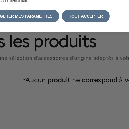
ique de confidentialité
atriculation
*
GÉRER MES PARAMÈTRES
TOUT ACCEPTER
 les produits
ne sélection d'accessoires d'origine adaptés à vot
*Aucun produit ne correspond à v