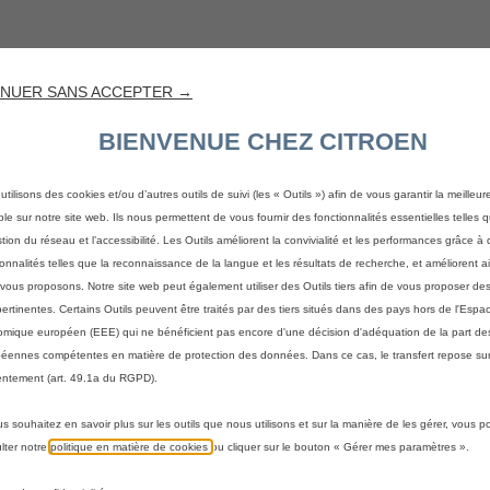
NUER SANS ACCEPTER →
BIENVENUE CHEZ CITROEN
utilisons des cookies et/ou d’autres outils de suivi (les « Outils ») afin de vous garantir la meilleu
ble sur notre site web. Ils nous permettent de vous fournir des fonctionnalités essentielles telles q
stion du réseau et l’accessibilité. Les Outils améliorent la convivialité et les performances grâce à 
ionnalités telles que la reconnaissance de la langue et les résultats de recherche, et améliorent a
vous proposons. Notre site web peut également utiliser des Outils tiers afin de vous proposer des
pertinentes. Certains Outils peuvent être traités par des tiers situés dans des pays hors de l'Espa
mique européen (EEE) qui ne bénéficient pas encore d'une décision d'adéquation de la part des
éennes compétentes en matière de protection des données. Dans ce cas, le transfert repose sur
ntement (art. 49.1a du RGPD).
 votre véhicule
us souhaitez en savoir plus sur les outils que nous utilisons et sur la manière de les gérer, vous 
a méthode pour identifier votre véhicule et afficher les accesso
lter notre
politique en matière de cookies
ou cliquer sur le bouton « Gérer mes paramètres ».
immatriculation
Par modèle
Par N° de VIN