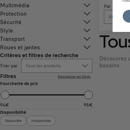
Polit
Multimédia
Par N° d'imm
Protection
Sécurité
Style
Tous
Transport
Roues et jantes
Critères et filtres de recherche
Découvrez u
besoins
Trier par
Tous les produits
Filtres
Réinitialiser les filtres
Fourchette de prix
94
€
95
€
Disponibilité
Disponible
Indisponible