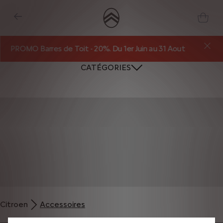
PROMO Barres de Toit - 20%. Du 1er Juin au 31 Aout
CATÉGORIES
Nous utilisons des cookies et/ou d’autres outils de suivi (les « Outils ») afin
de vous garantir la meilleure expérience possible sur notre site web. Ils nous
Citroen
Accessoires
permettent de vous fournir des fonctionnalités essentielles telles que la
sécurité, la gestion du réseau et l’accessibilité. Les Outils améliorent la