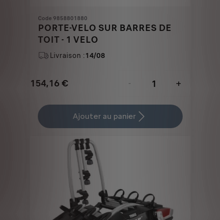
Code 9858801880
PORTE-VELO SUR BARRES DE
TOIT - 1 VELO
Livraison :
14/08
154,16
€
-
+
Price
Quantity
is
updated
Ajouter au panier
154,16
to:
€
1