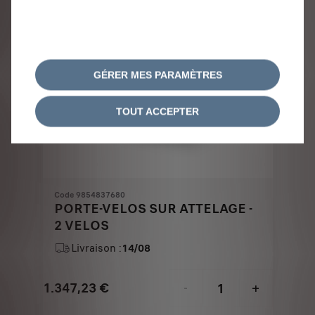
GÉRER MES PARAMÈTRES
TOUT ACCEPTER
Code 9854837680
PORTE-VELOS SUR ATTELAGE -
2 VELOS
Livraison :
14/08
1.347,23
€
-
+