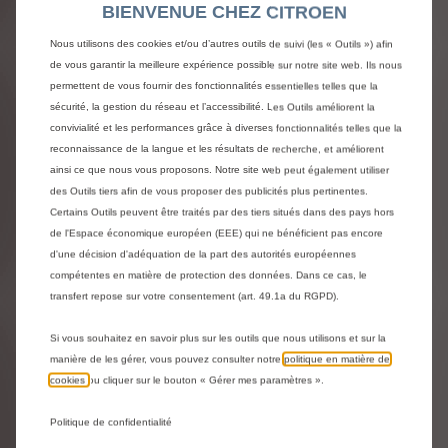
BIENVENUE CHEZ CITROEN
Nous utilisons des cookies et/ou d’autres outils de suivi (les « Outils ») afin
de vous garantir la meilleure expérience possible sur notre site web. Ils nous
permettent de vous fournir des fonctionnalités essentielles telles que la
sécurité, la gestion du réseau et l’accessibilité. Les Outils améliorent la
convivialité et les performances grâce à diverses fonctionnalités telles que la
reconnaissance de la langue et les résultats de recherche, et améliorent
ainsi ce que nous vous proposons. Notre site web peut également utiliser
des Outils tiers afin de vous proposer des publicités plus pertinentes.
Code 9858801280
PORTE-VELOS SUR ATTELAGE -
Certains Outils peuvent être traités par des tiers situés dans des pays hors
de l'Espace économique européen (EEE) qui ne bénéficient pas encore
2 VELOS
d'une décision d'adéquation de la part des autorités européennes
Livraison :
14/08
compétentes en matière de protection des données. Dans ce cas, le
transfert repose sur votre consentement (art. 49.1a du RGPD).
980,16
€
-
+
Si vous souhaitez en savoir plus sur les outils que nous utilisons et sur la
manière de les gérer, vous pouvez consulter notre
politique en matière de
Price
Quantity
cookies
ou cliquer sur le bouton « Gérer mes paramètres ».
is
updated
Ajouter au panier
980,16
to:
Politique de confidentialité
€
1