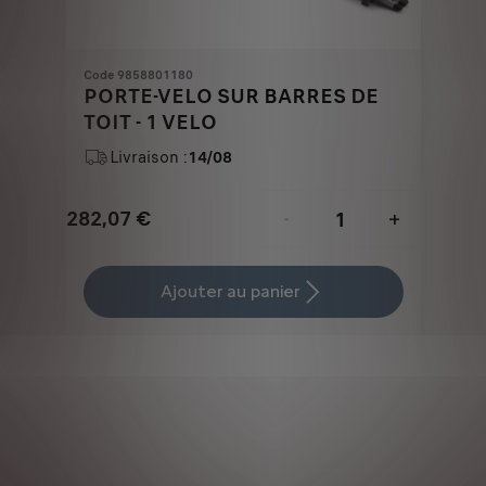
Code 9858801180
PORTE-VELO SUR BARRES DE
TOIT - 1 VELO
Livraison :
14/08
282,07
€
-
+
Price
Quantity
is
updated
Ajouter au panier
282,07
to:
€
1