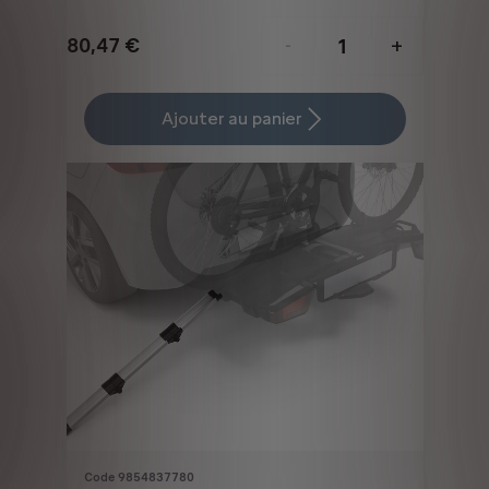
80,47
€
-
+
Price
Quantity
is
updated
Ajouter au panier
80,47
to:
€
1
Code 9854837780