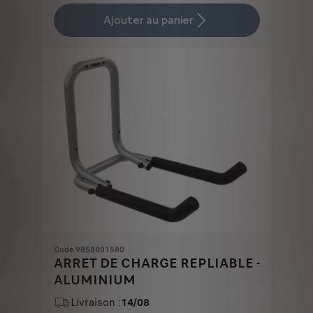
Price
Quantity
is
updated
Ajouter au panier
1.347,23
to:
€
1
Code 9858801580
ARRET DE CHARGE REPLIABLE -
ALUMINIUM
Livraison :
14/08