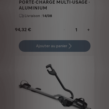
PORTE-CHARGE MULTI-USAGE -
ALUMINIUM
Livraison :
14/08
94,32
€
-
+
Price
Quantity
is
updated
Ajouter au panier
94,32
to:
€
1