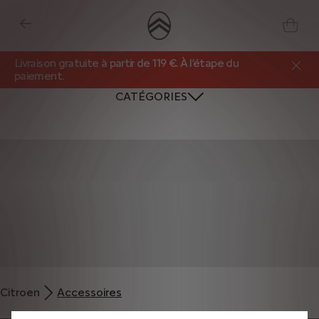
Livraison gratuite à partir de 119 €. À l’étape du
paiement.
CATÉGORIES
Nous utilisons des cookies et/ou d’autres outils de suivi (les « Outils ») afin
de vous garantir la meilleure expérience possible sur notre site web. Ils nous
Citroen
Accessoires
permettent de vous fournir des fonctionnalités essentielles telles que la
sécurité, la gestion du réseau et l’accessibilité. Les Outils améliorent la