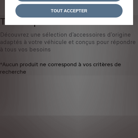
IDENTIFIEZ VOTRE VÉHICULE
TOUT ACCEPTER
Tous les produits
0
Découvrez une sélection d'accessoires d'origine
adaptés à votre véhicule et conçus pour répondre
à tous vos besoins
*Aucun produit ne correspond à vos critères de
recherche