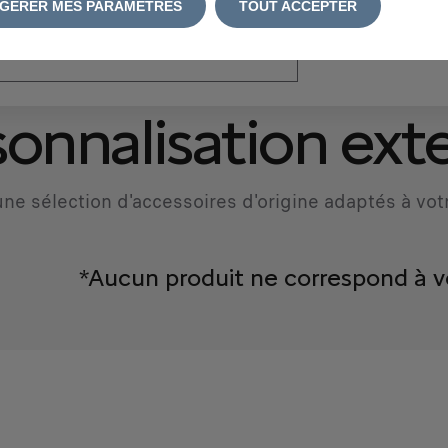
GÉRER MES PARAMÈTRES
TOUT ACCEPTER
atriculation
*
onnalisation exte
ne sélection d'accessoires d'origine adaptés à vot
*Aucun produit ne correspond à v