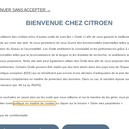
NUER SANS ACCEPTER →
BIENVENUE CHEZ CITROEN
utilisons des cookies et/ou d’autres outils de suivi (les « Outils ») afin de vous garantir la meilleu
ble sur notre site web. Ils nous permettent de vous fournir des fonctionnalités essentielles telles q
stion du réseau et l’accessibilité. Les Outils améliorent la convivialité et les performances grâce à 
ionnalités telles que la reconnaissance de la langue et les résultats de recherche, et améliorent a
vous proposons. Notre site web peut également utiliser des Outils tiers afin de vous proposer des
pertinentes. Certains Outils peuvent être traités par des tiers situés dans des pays hors de l'Espa
mique européen (EEE) qui ne bénéficient pas encore d'une décision d'adéquation de la part des
éennes compétentes en matière de protection des données. Dans ce cas, le transfert repose sur
ntement (art. 49.1a du RGPD).
us souhaitez en savoir plus sur les outils que nous utilisons et sur la manière de les gérer, vous 
 votre véhicule
lter notre
politique en matière de cookies
ou cliquer sur le bouton « Gérer mes paramètres ».
a méthode pour identifier votre véhicule et afficher les accesso
ique de confidentialité
immatriculation
Par modèle
Par N° de VIN