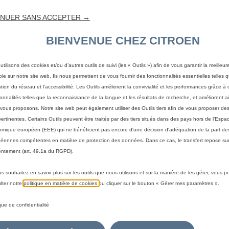
NUER SANS ACCEPTER →
BIENVENUE CHEZ CITROEN
utilisons des cookies et/ou d’autres outils de suivi (les « Outils ») afin de vous garantir la meilleu
ble sur notre site web. Ils nous permettent de vous fournir des fonctionnalités essentielles telles q
stion du réseau et l’accessibilité. Les Outils améliorent la convivialité et les performances grâce à 
ionnalités telles que la reconnaissance de la langue et les résultats de recherche, et améliorent a
vous proposons. Notre site web peut également utiliser des Outils tiers afin de vous proposer des
pertinentes. Certains Outils peuvent être traités par des tiers situés dans des pays hors de l'Espa
mique européen (EEE) qui ne bénéficient pas encore d'une décision d'adéquation de la part des
éennes compétentes en matière de protection des données. Dans ce cas, le transfert repose sur
ntement (art. 49.1a du RGPD).
us souhaitez en savoir plus sur les outils que nous utilisons et sur la manière de les gérer, vous 
 votre véhicule
lter notre
politique en matière de cookies
ou cliquer sur le bouton « Gérer mes paramètres ».
a méthode pour identifier votre véhicule et afficher les accesso
ique de confidentialité
immatriculation
Par modèle
Par N° de VIN