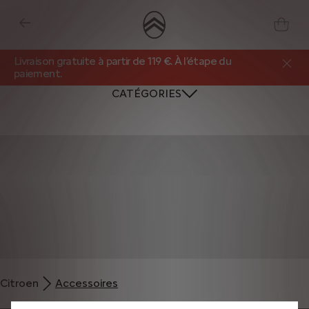
Livraison gratuite à partir de 119 €. À l’étape du
paiement.
CATÉGORIES
Nous utilisons des cookies et/ou d’autres outils de suivi (les « Outils ») afin
de vous garantir la meilleure expérience possible sur notre site web. Ils nous
Citroen
Accessoires
permettent de vous fournir des fonctionnalités essentielles telles que la
sécurité, la gestion du réseau et l’accessibilité. Les Outils améliorent la