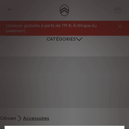
Livraison gratuite à partir de 119 €. À l’étape du
paiement.
CATÉGORIES
Nous utilisons des cookies et/ou d’autres outils de suivi (les « Outils ») afin
de vous garantir la meilleure expérience possible sur notre site web. Ils nous
Citroen
Accessoires
permettent de vous fournir des fonctionnalités essentielles telles que la
sécurité, la gestion du réseau et l’accessibilité. Les Outils améliorent la