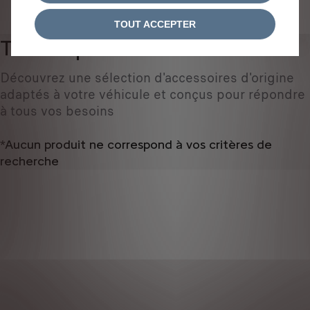
IDENTIFIEZ VOTRE VÉHICULE
TOUT ACCEPTER
Tous les produits
0
Découvrez une sélection d'accessoires d'origine
adaptés à votre véhicule et conçus pour répondre
à tous vos besoins
*Aucun produit ne correspond à vos critères de
recherche