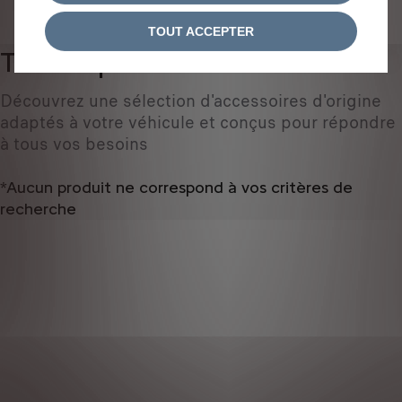
IDENTIFIEZ VOTRE VÉHICULE
TOUT ACCEPTER
Tous les produits
0
Découvrez une sélection d'accessoires d'origine
adaptés à votre véhicule et conçus pour répondre
à tous vos besoins
*Aucun produit ne correspond à vos critères de
recherche