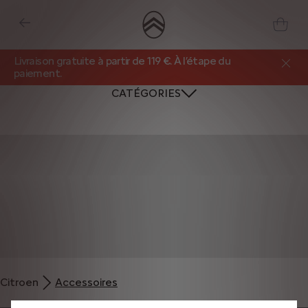
Livraison gratuite à partir de 119 €. À l’étape du
paiement.
CATÉGORIES
Nous utilisons des cookies et/ou d’autres outils de suivi (les « Outils ») afin
de vous garantir la meilleure expérience possible sur notre site web. Ils nous
Citroen
Accessoires
permettent de vous fournir des fonctionnalités essentielles telles que la
sécurité, la gestion du réseau et l’accessibilité. Les Outils améliorent la