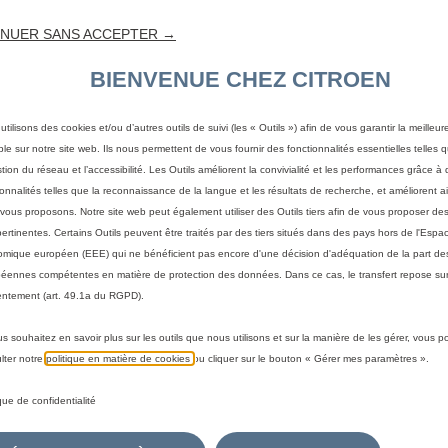
NUER SANS ACCEPTER →
BIENVENUE CHEZ CITROEN
utilisons des cookies et/ou d’autres outils de suivi (les « Outils ») afin de vous garantir la meilleu
ble sur notre site web. Ils nous permettent de vous fournir des fonctionnalités essentielles telles q
stion du réseau et l’accessibilité. Les Outils améliorent la convivialité et les performances grâce à 
ionnalités telles que la reconnaissance de la langue et les résultats de recherche, et améliorent a
vous proposons. Notre site web peut également utiliser des Outils tiers afin de vous proposer des
pertinentes. Certains Outils peuvent être traités par des tiers situés dans des pays hors de l'Espa
mique européen (EEE) qui ne bénéficient pas encore d'une décision d'adéquation de la part des
éennes compétentes en matière de protection des données. Dans ce cas, le transfert repose sur
ntement (art. 49.1a du RGPD).
us souhaitez en savoir plus sur les outils que nous utilisons et sur la manière de les gérer, vous 
 votre véhicule
lter notre
politique en matière de cookies
ou cliquer sur le bouton « Gérer mes paramètres ».
a méthode pour identifier votre véhicule et afficher les accesso
ique de confidentialité
immatriculation
Par modèle
Par N° de VIN