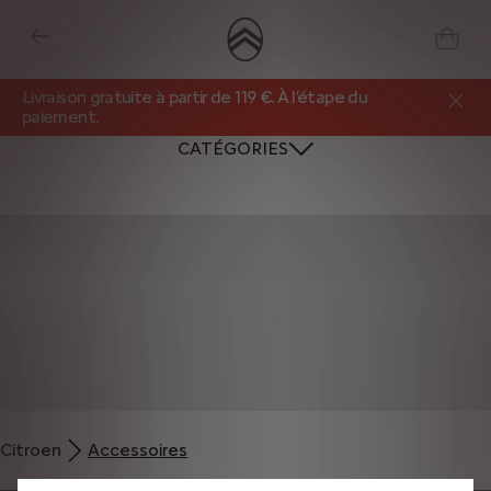
Livraison gratuite à partir de 119 €. À l’étape du
paiement.
CATÉGORIES
Nous utilisons des cookies et/ou d’autres outils de suivi (les « Outils ») afin
de vous garantir la meilleure expérience possible sur notre site web. Ils nous
Citroen
Accessoires
permettent de vous fournir des fonctionnalités essentielles telles que la
sécurité, la gestion du réseau et l’accessibilité. Les Outils améliorent la