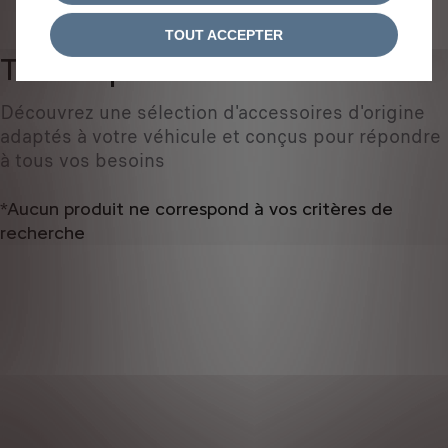
IDENTIFIEZ VOTRE VÉHICULE
TOUT ACCEPTER
Tous les produits
0
Découvrez une sélection d'accessoires d'origine
adaptés à votre véhicule et conçus pour répondre
à tous vos besoins
*Aucun produit ne correspond à vos critères de
recherche