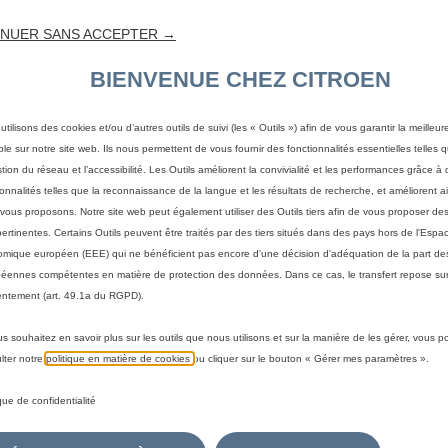
NUER SANS ACCEPTER →
BIENVENUE CHEZ CITROEN
utilisons des cookies et/ou d’autres outils de suivi (les « Outils ») afin de vous garantir la meilleu
ble sur notre site web. Ils nous permettent de vous fournir des fonctionnalités essentielles telles q
stion du réseau et l’accessibilité. Les Outils améliorent la convivialité et les performances grâce à 
ionnalités telles que la reconnaissance de la langue et les résultats de recherche, et améliorent a
vous proposons. Notre site web peut également utiliser des Outils tiers afin de vous proposer des
pertinentes. Certains Outils peuvent être traités par des tiers situés dans des pays hors de l'Espa
mique européen (EEE) qui ne bénéficient pas encore d'une décision d'adéquation de la part des
éennes compétentes en matière de protection des données. Dans ce cas, le transfert repose sur
ntement (art. 49.1a du RGPD).
us souhaitez en savoir plus sur les outils que nous utilisons et sur la manière de les gérer, vous 
 votre véhicule
lter notre
politique en matière de cookies
ou cliquer sur le bouton « Gérer mes paramètres ».
a méthode pour identifier votre véhicule et afficher les accesso
ique de confidentialité
immatriculation
Par modèle
Par N° de VIN