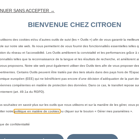
NUER SANS ACCEPTER →
BIENVENUE CHEZ CITROEN
utilisons des cookies et/ou d’autres outils de suivi (les « Outils ») afin de vous garantir la meilleu
ble sur notre site web. Ils nous permettent de vous fournir des fonctionnalités essentielles telles q
stion du réseau et l’accessibilité. Les Outils améliorent la convivialité et les performances grâce à 
ionnalités telles que la reconnaissance de la langue et les résultats de recherche, et améliorent a
vous proposons. Notre site web peut également utiliser des Outils tiers afin de vous proposer des
pertinentes. Certains Outils peuvent être traités par des tiers situés dans des pays hors de l'Espa
mique européen (EEE) qui ne bénéficient pas encore d'une décision d'adéquation de la part des
éennes compétentes en matière de protection des données. Dans ce cas, le transfert repose sur
ntement (art. 49.1a du RGPD).
us souhaitez en savoir plus sur les outils que nous utilisons et sur la manière de les gérer, vous 
 votre véhicule
lter notre
politique en matière de cookies
ou cliquer sur le bouton « Gérer mes paramètres ».
a méthode pour identifier votre véhicule et afficher les accesso
ique de confidentialité
immatriculation
Par modèle
Par N° de VIN