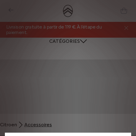
Livraison gratuite à partir de 119 €. À l’étape du
paiement.
CATÉGORIES
Nous utilisons des cookies et/ou d’autres outils de suivi (les « Outils ») afin
de vous garantir la meilleure expérience possible sur notre site web. Ils nous
Citroen
Accessoires
permettent de vous fournir des fonctionnalités essentielles telles que la
sécurité, la gestion du réseau et l’accessibilité. Les Outils améliorent la