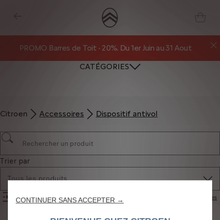
PROMO Barres de Toit - 20%. Du 1er Juin au 31 Aout
CATÉGORIES
Citroen
Accessoires
Dispositif antivol
Nous utilisons des cookies et/ou d’autres outils de suivi (les « Outils ») afin
de vous garantir la meilleure expérience possible sur notre site web. Ils nous
permettent de vous fournir des fonctionnalités essentielles telles que la
Trier par
sécurité, la gestion du réseau et l’accessibilité. Les Outils améliorent la
convivialité et les performances grâce à diverses fonctionnalités telles que la
Tous les produits
reconnaissance de la langue et les résultats de recherche, et améliorent
ainsi ce que nous vous proposons. Notre site web peut également utiliser
Filtres
Réinitialiser les filtres
CONTINUER SANS ACCEPTER →
des Outils tiers afin de vous proposer des publicités plus pertinentes.
Certains Outils peuvent être traités par des tiers situés dans des pays hors