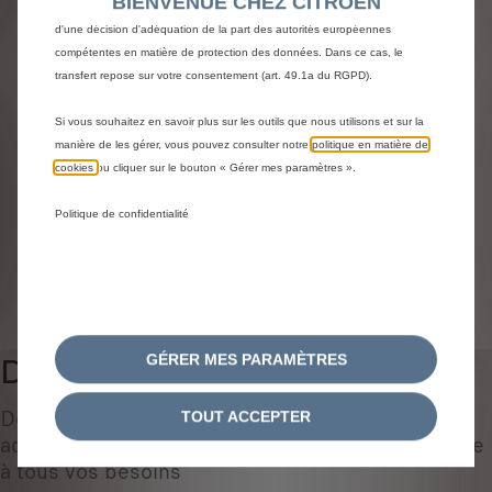
Identifiez votre véhicule
BIENVENUE CHEZ CITROEN
de l'Espace économique européen (EEE) qui ne bénéficient pas encore
d'une décision d'adéquation de la part des autorités européennes
Choisissez la méthode pour identifier votre véhicule et
compétentes en matière de protection des données. Dans ce cas, le
afficher les accessoires compatibles
transfert repose sur votre consentement (art. 49.1a du RGPD).
Par N° d'immatriculation
Si vous souhaitez en savoir plus sur les outils que nous utilisons et sur la
Par modèle
manière de les gérer, vous pouvez consulter notre
politique en matière de
Par N° de VIN
cookies
ou cliquer sur le bouton « Gérer mes paramètres ».
Par N° d'immatriculation
*
Politique de confidentialité
IDENTIFIEZ VOTRE VÉHICULE
GÉRER MES PARAMÈTRES
Dispositif antivol
0
Découvrez une sélection d'accessoires d'origine
TOUT ACCEPTER
adaptés à votre véhicule et conçus pour répondre
à tous vos besoins