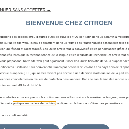
NUER SANS ACCEPTER →
BIENVENUE CHEZ CITROEN
utilisons des cookies et/ou d’autres outils de suivi (les « Outils ») afin de vous garantir la meilleu
ble sur notre site web. Ils nous permettent de vous fournir des fonctionnalités essentielles telles q
stion du réseau et l’accessibilité. Les Outils améliorent la convivialité et les performances grâce à 
ionnalités telles que la reconnaissance de la langue et les résultats de recherche, et améliorent a
vous proposons. Notre site web peut également utiliser des Outils tiers afin de vous proposer des
pertinentes. Certains Outils peuvent être traités par des tiers situés dans des pays hors de l'Espa
mique européen (EEE) qui ne bénéficient pas encore d'une décision d'adéquation de la part des
éennes compétentes en matière de protection des données. Dans ce cas, le transfert repose sur
ntement (art. 49.1a du RGPD).
us souhaitez en savoir plus sur les outils que nous utilisons et sur la manière de les gérer, vous 
 votre véhicule
lter notre
politique en matière de cookies
ou cliquer sur le bouton « Gérer mes paramètres ».
a méthode pour identifier votre véhicule et afficher les accesso
ique de confidentialité
immatriculation
Par modèle
Par N° de VIN