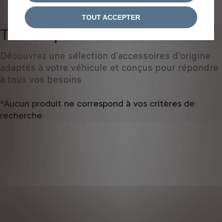
IDENTIFIEZ VOTRE VÉHICULE
TOUT ACCEPTER
Tous les produits
0
Découvrez une sélection d'accessoires d'origine
adaptés à votre véhicule et conçus pour répondre
à tous vos besoins
*Aucun produit ne correspond à vos critères de
recherche