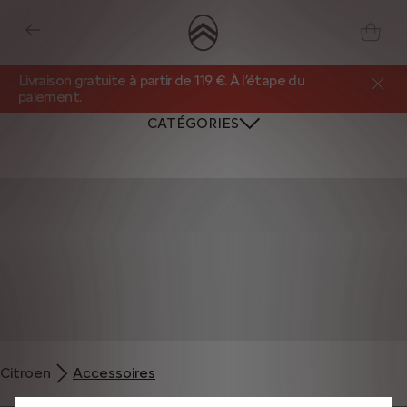
Livraison gratuite à partir de 119 €. À l’étape du
paiement.
CATÉGORIES
Nous utilisons des cookies et/ou d’autres outils de suivi (les « Outils ») afin
de vous garantir la meilleure expérience possible sur notre site web. Ils nous
Citroen
Accessoires
permettent de vous fournir des fonctionnalités essentielles telles que la
sécurité, la gestion du réseau et l’accessibilité. Les Outils améliorent la