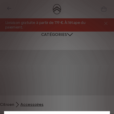
Livraison gratuite à partir de 119 €. À l’étape du
paiement.
CATÉGORIES
Nous utilisons des cookies et/ou d’autres outils de suivi (les « Outils ») afin
de vous garantir la meilleure expérience possible sur notre site web. Ils nous
Citroen
Accessoires
permettent de vous fournir des fonctionnalités essentielles telles que la
sécurité, la gestion du réseau et l’accessibilité. Les Outils améliorent la