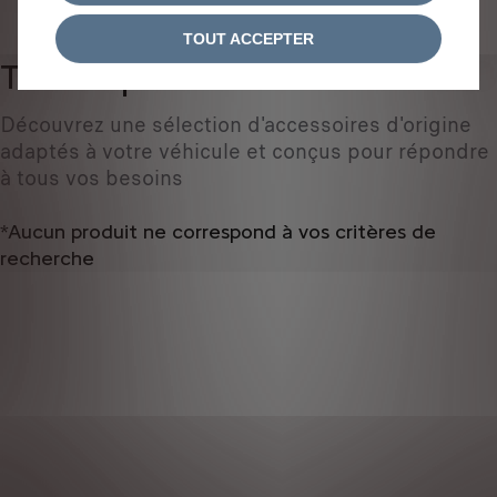
IDENTIFIEZ VOTRE VÉHICULE
TOUT ACCEPTER
Tous les produits
0
Découvrez une sélection d'accessoires d'origine
adaptés à votre véhicule et conçus pour répondre
à tous vos besoins
*Aucun produit ne correspond à vos critères de
recherche