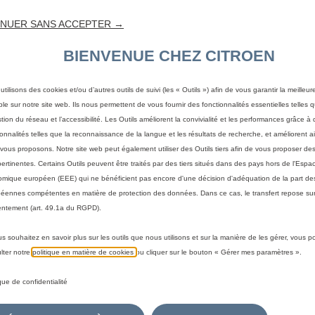
NUER SANS ACCEPTER →
BIENVENUE CHEZ CITROEN
utilisons des cookies et/ou d’autres outils de suivi (les « Outils ») afin de vous garantir la meilleu
ble sur notre site web. Ils nous permettent de vous fournir des fonctionnalités essentielles telles q
stion du réseau et l’accessibilité. Les Outils améliorent la convivialité et les performances grâce à 
ionnalités telles que la reconnaissance de la langue et les résultats de recherche, et améliorent a
vous proposons. Notre site web peut également utiliser des Outils tiers afin de vous proposer des
pertinentes. Certains Outils peuvent être traités par des tiers situés dans des pays hors de l'Espa
mique européen (EEE) qui ne bénéficient pas encore d'une décision d'adéquation de la part des
éennes compétentes en matière de protection des données. Dans ce cas, le transfert repose sur
ntement (art. 49.1a du RGPD).
us souhaitez en savoir plus sur les outils que nous utilisons et sur la manière de les gérer, vous 
 votre véhicule
lter notre
politique en matière de cookies
ou cliquer sur le bouton « Gérer mes paramètres ».
a méthode pour identifier votre véhicule et afficher les accesso
ique de confidentialité
immatriculation
Par modèle
Par N° de VIN