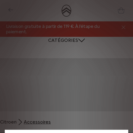
Livraison gratuite à partir de 119 €. À l’étape du
paiement.
CATÉGORIES
Nous utilisons des cookies et/ou d’autres outils de suivi (les « Outils ») afin
de vous garantir la meilleure expérience possible sur notre site web. Ils nous
Citroen
Accessoires
permettent de vous fournir des fonctionnalités essentielles telles que la
sécurité, la gestion du réseau et l’accessibilité. Les Outils améliorent la