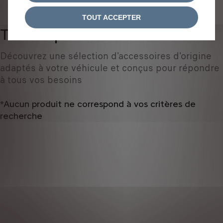
IDENTIFIEZ VOTRE VÉHICULE
TOUT ACCEPTER
Tous les produits
0
Découvrez une sélection d'accessoires d'origine
adaptés à votre véhicule et conçus pour répondre
à tous vos besoins
*Aucun produit ne correspond à vos critères de
recherche