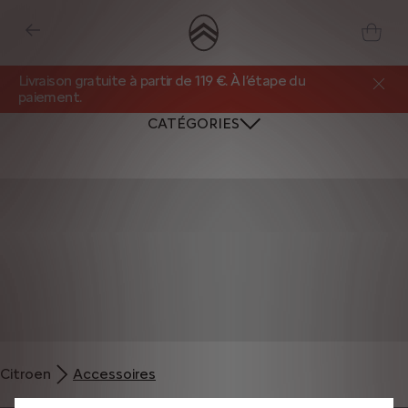
Livraison gratuite à partir de 119 €. À l’étape du
paiement.
CATÉGORIES
Nous utilisons des cookies et/ou d’autres outils de suivi (les « Outils ») afin
de vous garantir la meilleure expérience possible sur notre site web. Ils nous
Citroen
Accessoires
permettent de vous fournir des fonctionnalités essentielles telles que la
sécurité, la gestion du réseau et l’accessibilité. Les Outils améliorent la