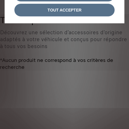
IDENTIFIEZ VOTRE VÉHICULE
TOUT ACCEPTER
Tous les produits
0
Découvrez une sélection d'accessoires d'origine
adaptés à votre véhicule et conçus pour répondre
à tous vos besoins
*Aucun produit ne correspond à vos critères de
recherche