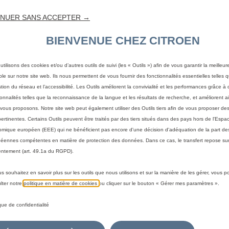
NUER SANS ACCEPTER →
BIENVENUE CHEZ CITROEN
utilisons des cookies et/ou d’autres outils de suivi (les « Outils ») afin de vous garantir la meilleu
ble sur notre site web. Ils nous permettent de vous fournir des fonctionnalités essentielles telles q
stion du réseau et l’accessibilité. Les Outils améliorent la convivialité et les performances grâce à 
ionnalités telles que la reconnaissance de la langue et les résultats de recherche, et améliorent a
vous proposons. Notre site web peut également utiliser des Outils tiers afin de vous proposer des
pertinentes. Certains Outils peuvent être traités par des tiers situés dans des pays hors de l'Espa
mique européen (EEE) qui ne bénéficient pas encore d'une décision d'adéquation de la part des
éennes compétentes en matière de protection des données. Dans ce cas, le transfert repose sur
ntement (art. 49.1a du RGPD).
us souhaitez en savoir plus sur les outils que nous utilisons et sur la manière de les gérer, vous 
 votre véhicule
lter notre
politique en matière de cookies
ou cliquer sur le bouton « Gérer mes paramètres ».
a méthode pour identifier votre véhicule et afficher les accesso
ique de confidentialité
immatriculation
Par modèle
Par N° de VIN